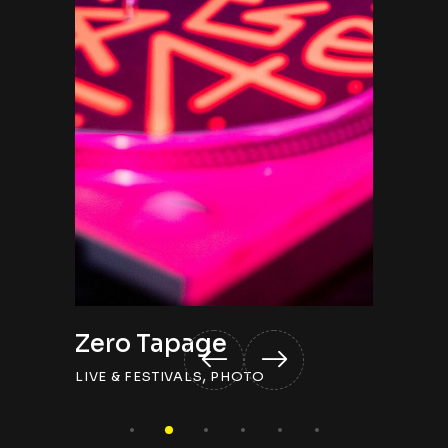
Zero Tapage
6PAR
,
,
S
VIDEO
LIVE & FESTIVALS
PHOTO
LIVE & F